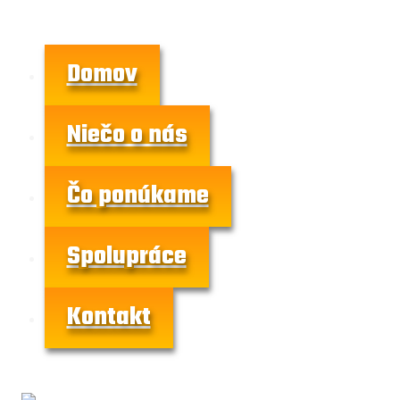
Skip
to
content
Domov
Niečo o nás
Čo ponúkame
Spolupráce
Kontakt